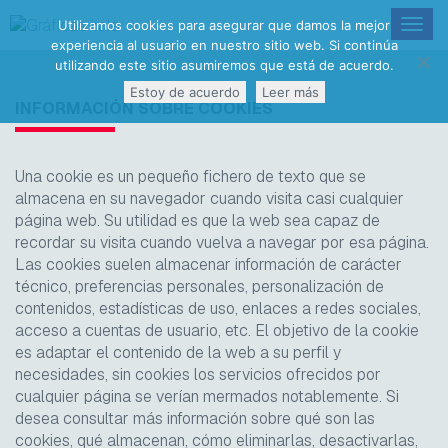
Togg
Utilizamos cookies para asegurar que damos la mejor
experiencia al usuario en nuestro sitio web. Si continúa
navig
utilizando este sitio asumiremos que está de acuerdo.
Estoy de acuerdo
Leer más
INFORMACIÓN SOBRE COOKIES
Una
cookie
es un pequeño fichero de texto que se
almacena en su navegador cuando visita casi cualquier
página web. Su utilidad es que la web sea capaz de
recordar su visita cuando vuelva a navegar por esa página.
Las
cookies
suelen almacenar información de carácter
técnico, preferencias personales, personalización de
contenidos, estadísticas de uso, enlaces a redes sociales,
acceso a cuentas de usuario, etc. El objetivo de la
cookie
es adaptar el contenido de la web a su perfil y
necesidades, sin
cookies
los servicios ofrecidos por
cualquier página se verían mermados notablemente. Si
desea consultar más información sobre qué son las
cookies
, qué almacenan, cómo eliminarlas, desactivarlas,